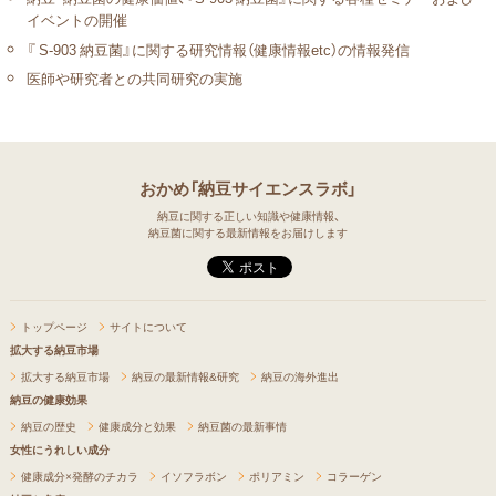
イベントの開催
『 S-903 納豆菌』に関する研究情報（健康情報etc）の情報発信
医師や研究者との共同研究の実施
おかめ「納豆サイエンスラボ」
納豆に関する正しい知識や健康情報、
納豆菌に関する最新情報をお届けします
トップページ
サイトについて
拡大する納豆市場
拡大する納豆市場
納豆の最新情報&研究
納豆の海外進出
納豆の健康効果
納豆の歴史
健康成分と効果
納豆菌の最新事情
女性にうれしい成分
健康成分×発酵のチカラ
イソフラボン
ポリアミン
コラーゲン