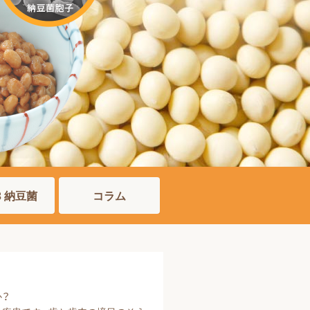
03 納豆菌
コラム
か？