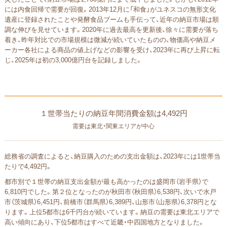
には内食回帰で需要が回復。2013年12月に「和食」がユネスコの無形文化
遺産に登録されたことや発酵食品ブームも手伝って、近年の納豆市場は順
調な伸びを見せています。2020年に過去最高を更新後、徐々に需要が落ち
着き、昨年対比での市場規模は微減が続いていたものの、物価高や納豆メ
ーカー各社による商品の値上げなどの影響を受け、2023年に再び上昇に転
じ、2025年は初の3,000億円台を記録しました。
１世帯当たりの納豆年間消費金額は4,492円
需要は東北・関東エリアが中心
総務省の調査によると、納豆購入のための支出金額は、2023年には1世帯当
たりで4,492円。
都市別で１世帯の納豆支出金額が最も高かったのは盛岡市（岩手県）で
6,810円でした。第２位となったのが秋田市（秋田県）6,538円、次いで水戸
市（茨城県）6,451円、前橋市（群馬県）6,389円、山形市（山形県）6,378円とな
ります。上位5都市は6千円台が続いています。納豆の需要は東北エリアで
高い傾向にあり、下位5都市はすべて近畿・中四国地方となりました。