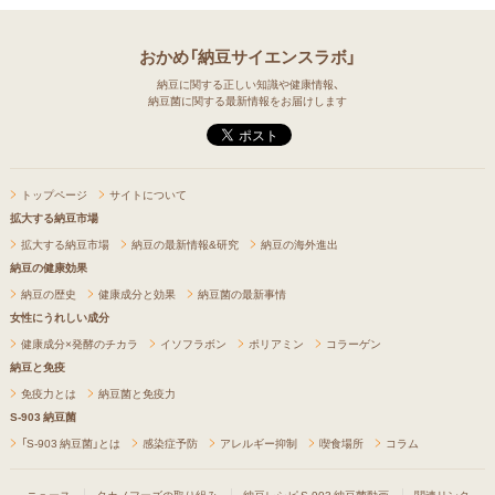
おかめ「納豆サイエンスラボ」
納豆に関する正しい知識や健康情報、
納豆菌に関する最新情報をお届けします
トップページ
サイトについて
拡大する納豆市場
拡大する納豆市場
納豆の最新情報&研究
納豆の海外進出
納豆の健康効果
納豆の歴史
健康成分と効果
納豆菌の最新事情
女性にうれしい成分
健康成分×発酵のチカラ
イソフラボン
ポリアミン
コラーゲン
納豆と免疫
免疫力とは
納豆菌と免疫力
S-903 納豆菌
「S-903 納豆菌」とは
感染症予防
アレルギー抑制
喫食場所
コラム
ニュース
タカノフーズの取り組み
納豆レシピ
S-903 納豆菌動画
関連リンク