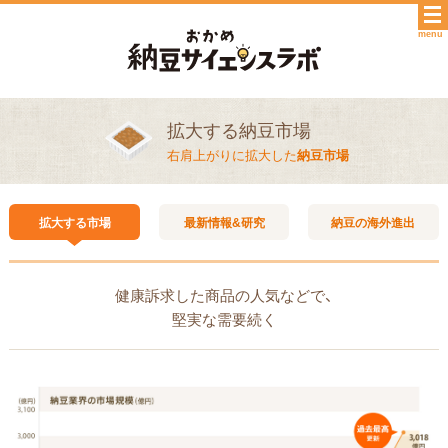
menu
拡大する納豆市場
右肩上がりに拡大した
納豆市場
拡大する
市場
最新情報&研究
納豆の海外進出
健康訴求した商品の人気などで、
堅実な需要続く