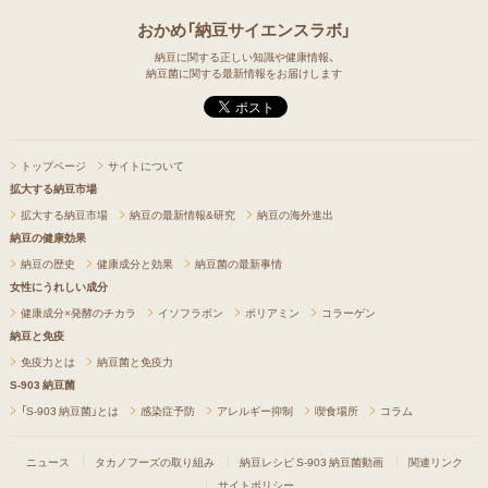
おかめ「納豆サイエンスラボ」
納豆に関する正しい知識や健康情報、
納豆菌に関する最新情報をお届けします
トップページ
サイトについて
拡大する納豆市場
拡大する納豆市場
納豆の最新情報&研究
納豆の海外進出
納豆の健康効果
納豆の歴史
健康成分と効果
納豆菌の最新事情
女性にうれしい成分
健康成分×発酵のチカラ
イソフラボン
ポリアミン
コラーゲン
納豆と免疫
免疫力とは
納豆菌と免疫力
S-903 納豆菌
「S-903 納豆菌」とは
感染症予防
アレルギー抑制
喫食場所
コラム
ニュース
タカノフーズの取り組み
納豆レシピ
S-903 納豆菌動画
関連リンク
サイトポリシー