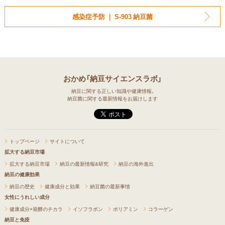
感染症予防 ｜ S-903 納豆菌
おかめ「納豆サイエンスラボ」
納豆に関する正しい知識や健康情報、
納豆菌に関する最新情報をお届けします
トップページ
サイトについて
拡大する納豆市場
拡大する納豆市場
納豆の最新情報&研究
納豆の海外進出
納豆の健康効果
納豆の歴史
健康成分と効果
納豆菌の最新事情
女性にうれしい成分
健康成分×発酵のチカラ
イソフラボン
ポリアミン
コラーゲン
納豆と免疫