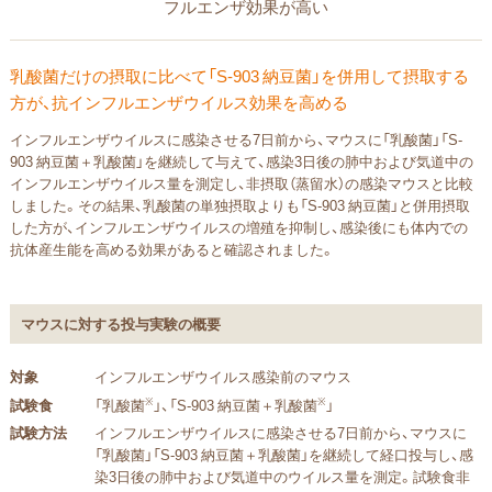
フルエンザ効果が高い
乳酸菌だけの摂取に比べて「S-903 納豆菌」を併用して摂取する
方が、抗インフルエンザウイルス効果を高める
インフルエンザウイルスに感染させる7日前から、マウスに「乳酸菌」「S-
903 納豆菌＋乳酸菌」を継続して与えて、感染3日後の肺中および気道中の
インフルエンザウイルス量を測定し、非摂取（蒸留水）の感染マウスと比較
しました。その結果、乳酸菌の単独摂取よりも「S-903 納豆菌」と併用摂取
した方が、インフルエンザウイルスの増殖を抑制し、感染後にも体内での
抗体産生能を高める効果があると確認されました。
マウスに対する投与実験の概要
対象
インフルエンザウイルス感染前のマウス
※
※
試験食
「乳酸菌
」、「S-903 納豆菌＋乳酸菌
」
試験方法
インフルエンザウイルスに感染させる7日前から、マウスに
「乳酸菌」「S-903 納豆菌＋乳酸菌」を継続して経口投与し、感
染3日後の肺中および気道中のウイルス量を測定。試験食非