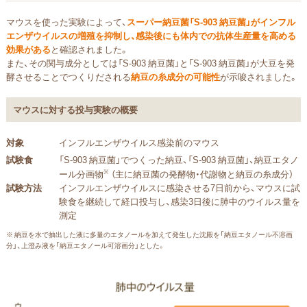
マウスを使った実験によって、
スーパー納豆菌「S-903 納豆菌」がインフル
エンザウイルスの増殖を抑制し、感染後にも体内での抗体生産量を高める
効果がある
と確認されました。
また、その関与成分としては「S-903 納豆菌」と「S-903 納豆菌」が大豆を発
酵させることでつくりだされる
納豆の糸成分の可能性
が示唆されました。
マウスに対する投与実験の概要
対象
インフルエンザウイルス感染前のマウス
試験食
「S-903 納豆菌」でつくった納豆、「S-903 納豆菌」、納豆エタノ
※
ール分画物
（主に納豆菌の発酵物・代謝物と納豆の糸成分）
試験方法
インフルエンザウイルスに感染させる7日前から、マウスに試
験食を継続して経口投与し、感染3日後に肺中のウイルス量を
測定
※ 納豆を水で抽出した液に多量のエタノールを加えて発生した沈殿を「納豆エタノール不溶画
分」、上澄み液を「納豆エタノール可溶画分」とした。