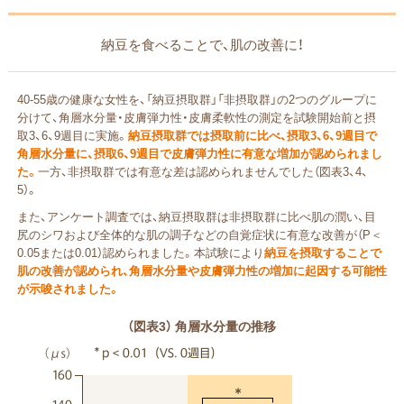
納豆を食べることで、肌の改善に！
40-55歳の健康な女性を、「納豆摂取群」「非摂取群」の2つのグループに
分けて、角層水分量・皮膚弾力性・皮膚柔軟性の測定を試験開始前と摂
取3、6、9週目に実施。
納豆摂取群では摂取前に比べ、摂取3、6、9週目で
角層水分量に、摂取6、9週目で皮膚弾力性に有意な増加が認められまし
た。
一方、非摂取群では有意な差は認められませんでした（図表3、4、
5）。
また、アンケート調査では、納豆摂取群は非摂取群に比べ肌の潤い、目
尻のシワおよび全体的な肌の調子などの自覚症状に有意な改善が（P＜
0.05または0.01）認められました。本試験により
納豆を摂取することで
肌の改善が認められ、角層水分量や皮膚弾力性の増加に起因する可能性
が示唆されました。
（図表3） 角層水分量の推移