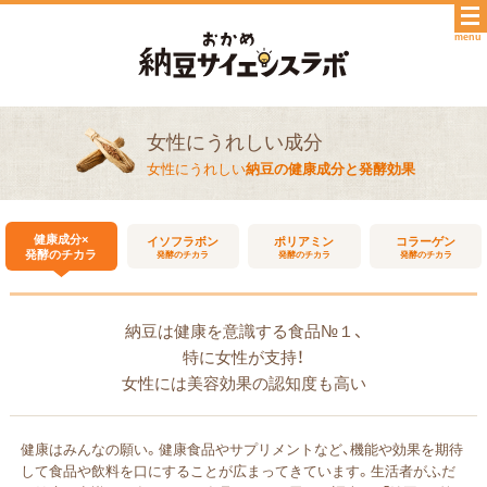
menu
女性にうれしい成分
女性にうれしい
納豆の健康成分と発酵効果
健康成分×
イソフラボン
ポリアミン
コラーゲン
発酵のチカラ
発酵のチカラ
発酵のチカラ
発酵のチカラ
納豆は健康を意識する食品№１、
特に女性が支持！
女性には美容効果の認知度も高い
健康はみんなの願い。健康食品やサプリメントなど、機能や効果を期待
して食品や飲料を口にすることが広まってきています。生活者がふだ