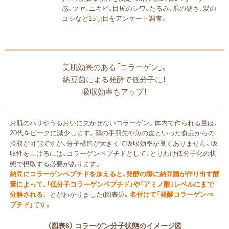
感、ツヤ、ニキビ、目尻のシワ、たるみ、爪の硬さ、髪の
コシなど15項目をアンケート調査。
美肌効果のある「コラーゲン」、
納豆菌による発酵で低分子に！
吸収効率もアップ！
お肌のハリやうるおいに欠かせないコラーゲン。体内で作られる量は、
20代をピークに減少します。鶏の手羽先や魚の皮といった食品からの
摂取が可能ですが、分子構造が大きくて吸収効率が良くありません。吸
収性を上げるには、コラーゲンペプチドとして、とりわけ低分子化の状
態で摂取する必要があります。
納豆にコラーゲンペプチドを加えると、発酵の際に納豆菌が作り出す酵
素によって、「低分子コラーゲンペプチド」や「アミノ酸」レベルにまで
分解される
ことがわかりました(図表6）。
名付けて「発酵コラーゲンぺ
プチド」
です。
（図表6） コラーゲン分子状態のイメージ図