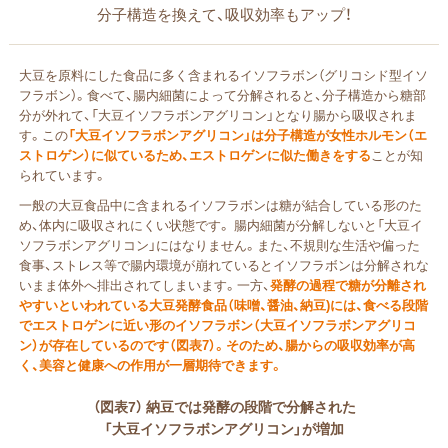
分子構造を換えて、吸収効率もアップ！
大豆を原料にした食品に多く含まれるイソフラボン（グリコシド型イソ
フラボン）。食べて、腸内細菌によって分解されると、分子構造から糖部
分が外れて、「大豆イソフラボンアグリコン」となり腸から吸収されま
す。この
「大豆イソフラボンアグリコン」は分子構造が女性ホルモン（エ
ストロゲン）に似ているため、エストロゲンに似た働きをする
ことが知
られています。
一般の大豆食品中に含まれるイソフラボンは糖が結合している形のた
め、体内に吸収されにくい状態です。 腸内細菌が分解しないと「大豆イ
ソフラボンアグリコン」にはなりません。また、不規則な生活や偏った
食事、ストレス等で腸内環境が崩れているとイソフラボンは分解されな
いまま体外へ排出されてしまいます。一方、
発酵の過程で糖が分離され
やすいといわれている大豆発酵食品（味噌、醤油、納豆)には、食べる段階
でエストロゲンに近い形のイソフラボン（大豆イソフラボンアグリコ
ン）が存在しているのです（図表7）。そのため、腸からの吸収効率が高
く、美容と健康への作用が一層期待できます。
（図表7） 納豆では発酵の段階で分解された
「大豆イソフラボンアグリコン」が増加