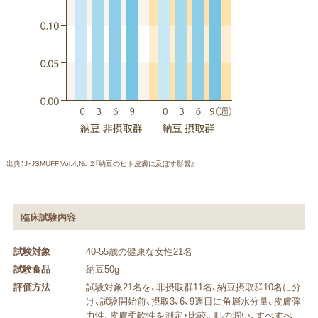
出典：J・JSMUFF Vol.4,No.2『納豆のヒト皮膚に及ぼす影響』
臨床試験内容
試験対象
40-55歳の健康な女性21名
試験食品
納豆50g
評価方法
試験対象21名を、非摂取群11名、納豆摂取群10名に分
け、試験開始前、摂取3、6、9週目に角層水分量、皮膚弾
力性、皮膚柔軟性を測定・比較。肌の潤い、すべすべ