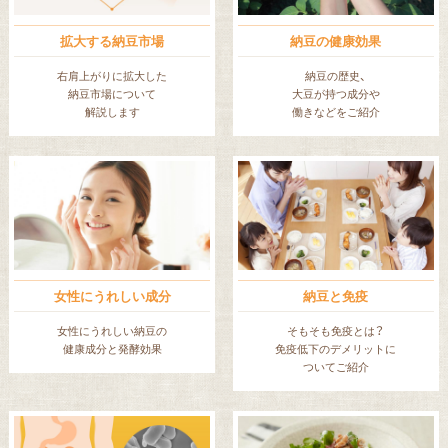
拡大する納豆市場
納豆の健康効果
右肩上がりに拡大した
納豆の歴史、
納豆市場について
大豆が持つ成分や
解説します
働きなどをご紹介
女性にうれしい成分
納豆と免疫
女性にうれしい納豆の
そもそも免疫とは？
健康成分と発酵効果
免疫低下のデメリットに
ついてご紹介