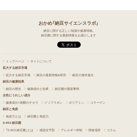
おかめ「納豆サイエンスラボ」
納豆に関する正しい知識や健康情報、
納豆菌に関する最新情報をお届けします
トップページ
サイトについて
拡大する納豆市場
拡大する納豆市場
納豆の最新情報&研究
納豆の海外進出
納豆の健康効果
納豆の歴史
健康成分と効果
納豆菌の最新事情
女性にうれしい成分
健康成分×発酵のチカラ
イソフラボン
ポリアミン
コラーゲン
納豆と免疫
免疫力とは
納豆菌と免疫力
S-903 納豆菌
「S-903 納豆菌」とは
感染症予防
アレルギー抑制
喫食場所
コラム