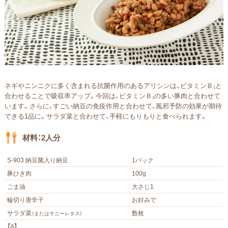
ネギやニンニクに多く含まれる抗菌作⽤のあるアリシンは、ビタミンＢ₁と
合わせることで吸収率アップ。今回は、ビタミンＢ₁の多い豚⾁と合わせて
います。さらに、すごい納⾖の免疫作⽤と合わせて、⾵邪予防の効果が期待
できる1品に。サラダ菜と合わせて、⼿軽にもりもりと⾷べられます。
材料：2人分
S-903 納豆菌入り納豆
1パック
豚ひき肉
100g
ごま油
大さじ1
輪切り唐辛子
お好みで
サラダ菜
数枚
（またはサニーレタス）
【A】