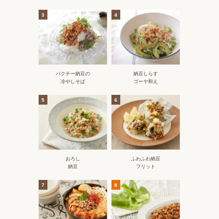
3
4
パクチー納豆の
納豆しらす
冷やしそば
ゴーヤ和え
5
6
おろし
ふわふわ納豆
納豆
フリット
7
8