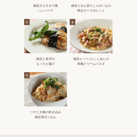
納豆入りネギマ風
納豆とせん切りじゃがいもの
ハンバーグ
明太チーズガレット
3
4
納豆と長芋の
納豆とベーコン、しめじの
もっちり揚げ
和風クリームパスタ
5
ツナと大根の炊き込み
納豆混ぜごはん