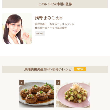
このレシピの制作・監修
浅野 まみこ
先生
管理栄養士 食生活コンサルタント
株式会社エビータ代表取締役
Profile
馬場美穂先生
制作・監修のレシピ
1
2