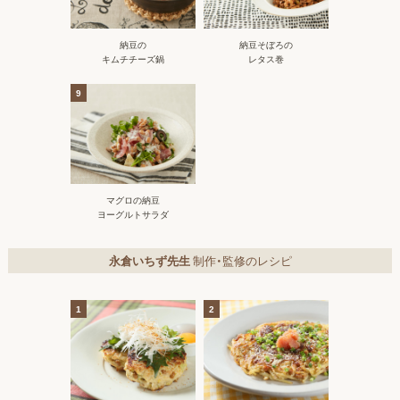
納豆の
納豆そぼろの
キムチチーズ鍋
レタス巻
9
マグロの納豆
ヨーグルトサラダ
永倉いちず先生
制作・監修のレシピ
1
2