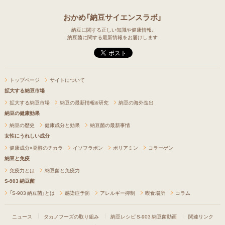
おかめ「納豆サイエンスラボ」
納豆に関する正しい知識や健康情報、
納豆菌に関する最新情報をお届けします
トップページ
サイトについて
拡大する納豆市場
拡大する納豆市場
納豆の最新情報&研究
納豆の海外進出
納豆の健康効果
納豆の歴史
健康成分と効果
納豆菌の最新事情
女性にうれしい成分
健康成分×発酵のチカラ
イソフラボン
ポリアミン
コラーゲン
納豆と免疫
免疫力とは
納豆菌と免疫力
S-903 納豆菌
「S-903 納豆菌」とは
感染症予防
アレルギー抑制
喫食場所
コラム
ニュース
タカノフーズの取り組み
納豆レシピ
S-903 納豆菌動画
関連リンク