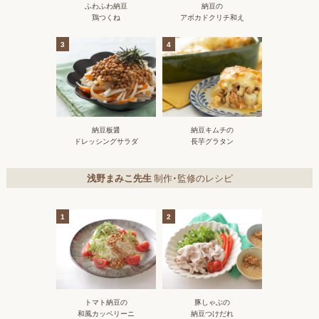
ふわふわ納豆
納豆の
鶏つくね
アボカドクリチ和え
3
4
納豆板醤
納豆キムチの
ドレッシングサラダ
長芋グラタン
浅野まみこ先生
制作・監修のレシピ
1
2
トマト納豆の
豚しゃぶの
和風カッペリーニ
納豆つけだれ