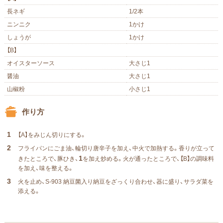
長ネギ
1/2本
ニンニク
1かけ
しょうが
1かけ
【B】
オイスターソース
大さじ1
醤油
大さじ1
山椒粉
⼩さじ1
作り方
1
【A】をみじん切りにする。
2
フライパンにごま油、輪切り唐⾟⼦を加え、中⽕で加熱する。⾹りが⽴って
1
きたところで、豚ひき、
を加え炒める。⽕が通ったところで、【B】の調味料
を加え、味を整える。
3
⽕を⽌め、S-903 納豆菌入り納豆をざっくり合わせ、器に盛り、サラダ菜を
添える。